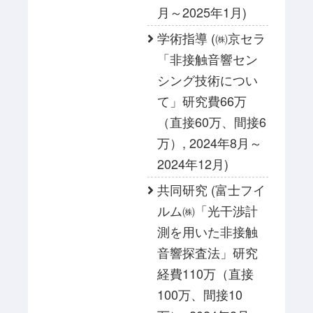
月～2025年1月)
学術指導 (㈱京セラ
「非接触音響セン
シング技術につい
て」研究費66万
（直接60万、間接6
万）, 2024年8月～
2024年12月)
共同研究 (富士フイ
ルム㈱「光干渉計
測を用いた非接触
音響探査法」研究
経費110万（直接
100万、間接10