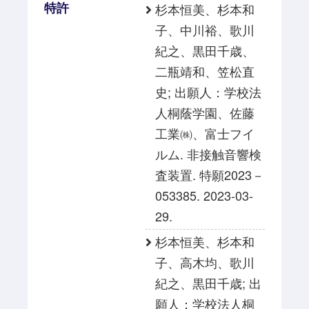
特許
杉本恒美、杉本和
子、中川裕、歌川
紀之、黒田千歳、
二瓶靖和、笠松直
史; 出願人：学校法
人桐蔭学園、佐藤
工業㈱、富士フイ
ルム. 非接触音響検
査装置. 特願2023－
053385. 2023-03-
29.
杉本恒美、杉本和
子、高木均、歌川
紀之、黒田千歳; 出
願人：学校法人桐