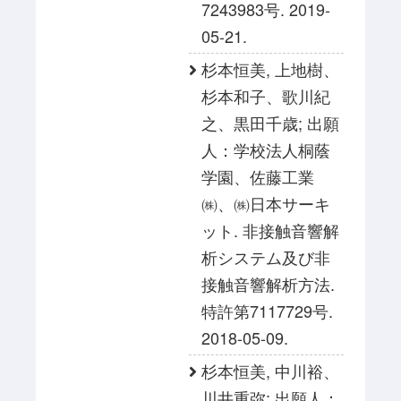
7243983号. 2019-
05-21.
杉本恒美, 上地樹、
杉本和子、歌川紀
之、黒田千歳; 出願
人：学校法人桐蔭
学園、佐藤工業
㈱、㈱日本サーキ
ット. 非接触音響解
析システム及び非
接触音響解析方法.
特許第7117729号.
2018-05-09.
杉本恒美, 中川裕、
川井重弥; 出願人：