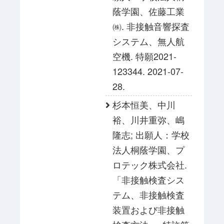
蔭学園、佐藤工業
㈱. 非接触音響探査
システム、無人航
空機. 特願2021-
123344. 2021-07-
28.
杉本恒美、中川
裕、川井重弥、嶋
隆志; 出願人：学校
法人桐蔭学園、プ
ロテック株式会社.
「非接触検査シス
テム、非接触検査
装置および非接触