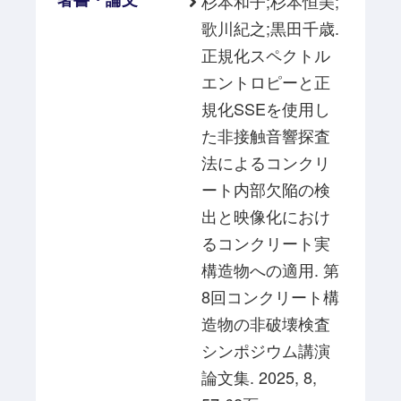
杉本和子;杉本恒美;
歌川紀之;黒田千歳.
正規化スペクトル
エントロピーと正
規化SSEを使用し
た非接触音響探査
法によるコンクリ
ート内部欠陥の検
出と映像化におけ
るコンクリート実
構造物への適用. 第
8回コンクリート構
造物の非破壊検査
シンポジウム講演
論文集. 2025, 8,