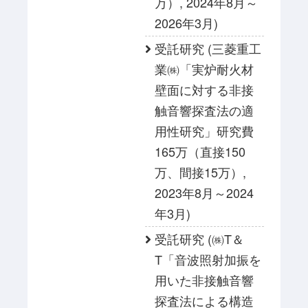
万）, 2024年8月～
2026年3月)
受託研究 (三菱重工
業㈱「実炉耐火材
壁面に対する非接
触音響探査法の適
用性研究」研究費
165万（直接150
万、間接15万）,
2023年8月～2024
年3月)
受託研究 (㈱T＆
T「音波照射加振を
用いた非接触音響
探査法による構造