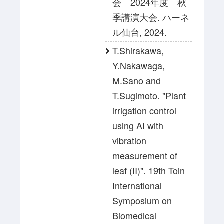
会 2024年度 秋
季講演大会. ハーネ
ル仙台, 2024.
T.Shirakawa,
Y.Nakawaga,
M.Sano and
T.Sugimoto. "Plant
irrigation control
using AI with
vibration
measurement of
leaf (II)". 19th Toin
International
Symposium on
Biomedical