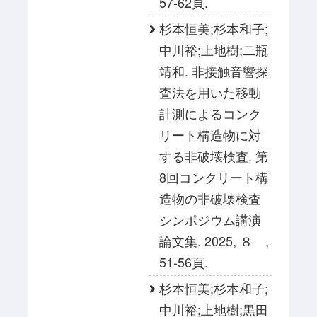
57-62頁.
杉本恒美;杉本和子;
中川裕;上地樹;二瓶
靖和. 非接触音響探
査法を用いた移動
計測によるコンク
リート構造物に対
する非破壊検査. 第
8回コンクリート構
造物の非破壊検査
シンポジウム講演
論文集. 2025, ８ ,
51-56頁.
杉本恒美;杉本和子;
中川裕;上地樹;黒田