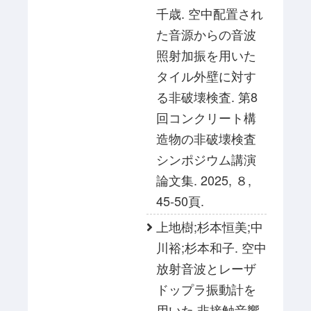
千歳. 空中配置され
た音源からの音波
照射加振を用いた
タイル外壁に対す
る非破壊検査. 第8
回コンクリート構
造物の非破壊検査
シンポジウム講演
論文集. 2025, ８,
45-50頁.
上地樹;杉本恒美;中
川裕;杉本和子. 空中
放射音波とレーザ
ドップラ振動計を
用いた 非接触音響