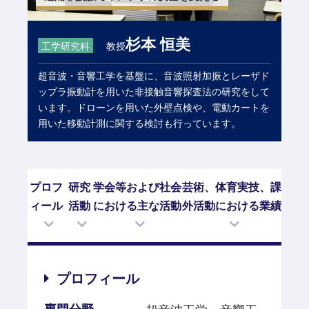
杉本 恒美
工学研究科
教授
超音波・音響工学を基盤に、音波照射加振とレーザド
ップラ振動計を用いた非接触音響探査法の研究をして
います。ドローンを用いた外壁点検や、電動カートを
用いた移動計測に関する検討も行っています。
プロフ
研究
学会等および社会
芸術、体育実技、課
ィール
活動
における主な活動
外活動における業績
プロフィール