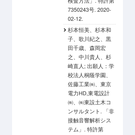
検査方法」. 特許第
7350243号. 2020-
02-12.
杉本恒美、杉本和
子、歌川紀之、黒
田千歳、森岡宏
之、中川貴人、杉
崎直人; 出願人：学
校法人桐蔭学園、
佐藤工業㈱、東京
電力HD,東電設計
㈱、㈱東設土木コ
ンサルタント. 「非
接触音響解析シス
テム」. 特許第