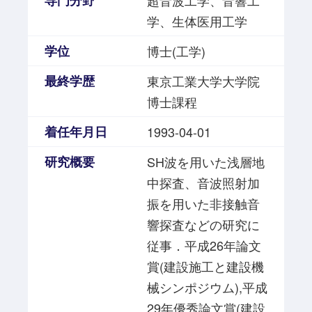
専門分野
超音波工学、音響工
学、生体医用工学
学位
博士(工学)
最終学歴
東京工業大学大学院
博士課程
着任年月日
1993-04-01
研究概要
SH波を用いた浅層地
中探査、音波照射加
振を用いた非接触音
響探査などの研究に
従事．平成26年論文
賞(建設施工と建設機
械シンポジウム),平成
29年優秀論文賞(建設