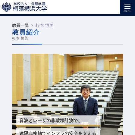
教員一覧
杉本 恒美
教員紹介
杉本 恒美
音波とレーザの非破壊計測で、
遠隔非接触でインフラの安全を支える