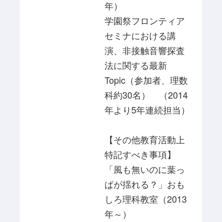
年）
学園祭フロンティア
セミナにおける講
演、非接触音響探査
法に関する最新
Topic（参加者、理数
科約30名） （2014
年より5年連続担当）
【その他教育活動上
特記すべき事項】
「風も無いのに葉っ
ぱが揺れる？」おも
しろ理科教室（2013
年～）