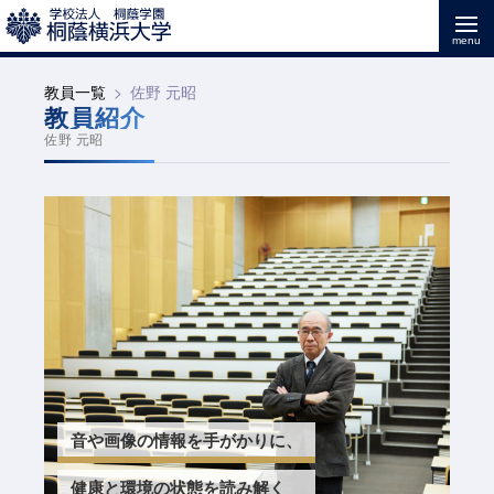
教員一覧
佐野 元昭
教員紹介
佐野 元昭
音や画像の情報を手がかりに、
健康と環境の状態を読み解く