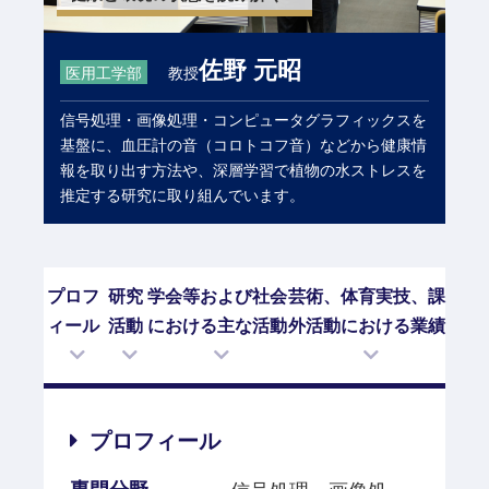
佐野 元昭
医用工学部
教授
信号処理・画像処理・コンピュータグラフィックスを
基盤に、血圧計の音（コロトコフ音）などから健康情
報を取り出す方法や、深層学習で植物の水ストレスを
推定する研究に取り組んでいます。
プロフ
研究
学会等および社会
芸術、体育実技、課
ィール
活動
における主な活動
外活動における業績
プロフィール