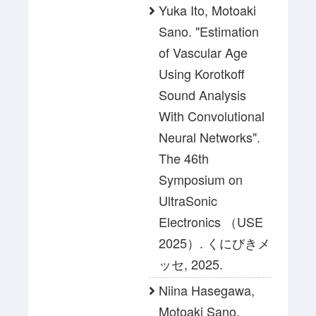
Yuka Ito, Motoaki
Sano. "Estimation
of Vascular Age
Using Korotkoff
Sound Analysis
With Convolutional
Neural Networks".
The 46th
Symposium on
UltraSonic
Electronics （USE
2025）. くにびきメ
ッセ, 2025.
Niina Hasegawa,
Motoaki Sano.