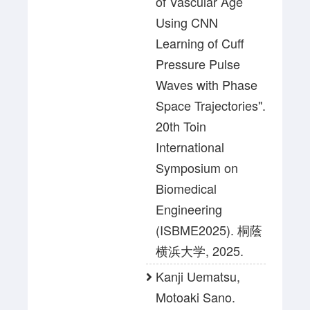
of Vascular Age
Using CNN
Learning of Cuff
Pressure Pulse
Waves with Phase
Space Trajectories".
20th Toin
International
Symposium on
Biomedical
Engineering
(ISBME2025). 桐蔭
横浜大学, 2025.
Kanji Uematsu,
Motoaki Sano.